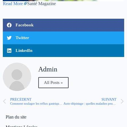
Read More
Santé Magazine
Facebook
Twitter
LinkedIn
Admin
All Posts »
PRÉCÉDENT
SUIVANT
Comment soulager les reflux gastriques ?
Auto-dépistage : quelles maladies peut-on dépister avec un autotest ?
Plan du site