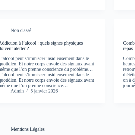
Non classé
Addiction à l’alcool : quels signes physiques
Combie
doivent alerter ?
repas 
L’alcool peut s’immiscer insidieusement dans le
Combi
quotidien. Et notre corps envoie des signaux avant
heures
même que l’on prenne conscience du problème…
retrou
L’alcool peut s’immiscer insidieusement dans le
diétét
quotidien. Et notre corps envoie des signaux avant
on à d
même que l’on prenne conscience…
journé
Admin
5 janvier 2026
Mentions Légales