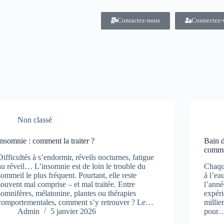
Contactez-nous
Connectez-
Non classé
Insomnie : comment la traiter ?
Bain d
comme
Difficultés à s’endormir, réveils nocturnes, fatigue
au réveil… L’insomnie est de loin le trouble du
Chaque
sommeil le plus fréquent. Pourtant, elle reste
à l’ea
souvent mal comprise – et mal traitée. Entre
l’anné
somnifères, mélatonine, plantes ou thérapies
expéri
comportementales, comment s’y retrouver ? Le…
millie
Admin
5 janvier 2026
pour