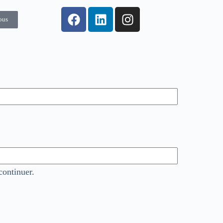
ous
continuer.