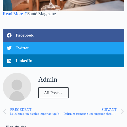
Read More
Santé Magazine
Facebook
Twitter
LinkedIn
Admin
All Posts »
PRÉCÉDENT
SUIVANT
Le cubitus, un os plus important qu’on ne le pense
Delirium tremens : une urgence absolue à ne pas sous-estimer !